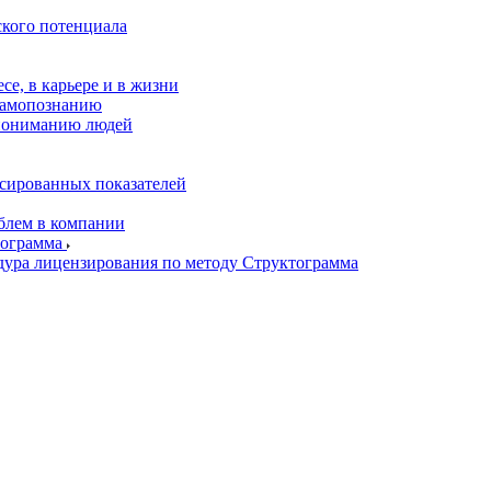
ского потенциала
се, в карьере и в жизни
самопознанию
пониманию людей
нсированных показателей
блем в компании
тограмма
дура лицензирования по методу Структограмма