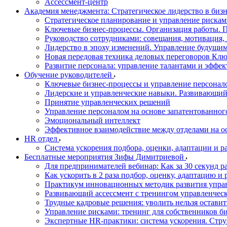
Ассессмент-центр
Академия менеджмента: Стратегическое лидерство в биз
Стратегическое планирование и управление риска
Ключевые бизнес-процессы. Организация работы. П
Руководство сотрудниками: совещания, мотивация,
Лидерство в эпоху изменений. Управление будущим
Новая передовая техника деловых переговоров Клю
Развитие персонала: управление талантами и эффе
Обучение руководителей
Ключевые бизнес-процессы и управление персонал
Лидерские и управленческие навыки. Развивающий
Принятие управленческих решений
Управление персоналом на основе запатентованног
Эмоциональный интеллект
Эффективное взаимодействие между отделами на о
HR отдел
Система ускорения подбора, оценки, адаптации и р
Бесплатные мероприятия Зифы Димитриевой
Для предпринимателей вебинар: Как за 30 секунд р
Как ускорить в 2 раза подбор, оценку, адаптацию и
Практикум инновационных методик развития упра
Развивающий ассессмент с тренингом управленчес
Трудные кадровые решения: уволить нельзя оставит
Управление рисками: тренинг для собственников б
Экспертные HR-практики: система ускорения. Стр