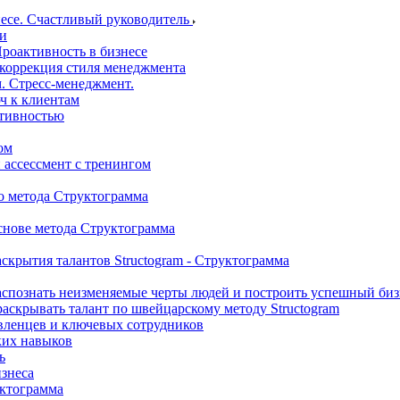
несе. Счастливый руководитель
ми
роактивность в бизнесе
 коррекция стиля менеджмента
. Стресс-менеджмент.
ч к клиентам
ктивностью
ом
 ассессмент с тренингом
о метода Структограмма
снове метода Структограмма
аскрытия талантов Structogram - Структограмма
аспознать неизменяемые черты людей и построить успешный бизн
 раскрывать талант по швейцарскому методу Structogram
вленцев и ключевых сотрудников
ких навыков
ь
изнеса
уктограмма