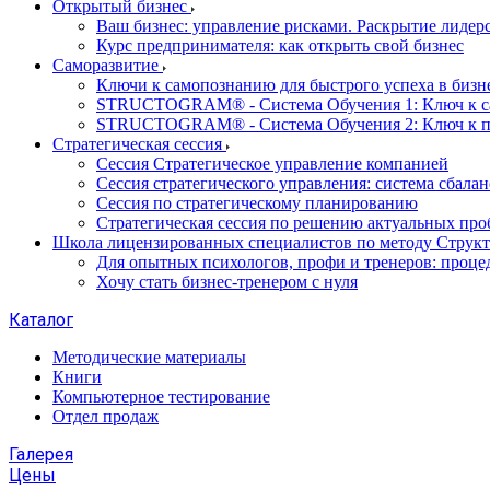
Открытый бизнес
Ваш бизнес: управление рисками. Раскрытие лидер
Курс предпринимателя: как открыть свой бизнес
Саморазвитие
Ключи к самопознанию для быстрого успеха в бизне
STRUCTOGRAM® - Система Обучения 1: Ключ к 
STRUCTOGRAM® - Система Обучения 2: Ключ к 
Стратегическая сессия
Сессия Стратегическое управление компанией
Сессия стратегического управления: система сбала
Сессия по стратегическому планированию
Стратегическая сессия по решению актуальных про
Школа лицензированных специалистов по методу Струк
Для опытных психологов, профи и тренеров: проце
Хочу стать бизнес-тренером с нуля
Каталог
Методические материалы
Книги
Компьютерное тестирование
Отдел продаж
Галерея
Цены