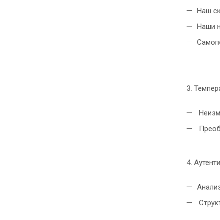
Наш ск
Наши н
Самопо
3. Темпе
Неизм
Преоб
4. Аутент
Анали
Структ