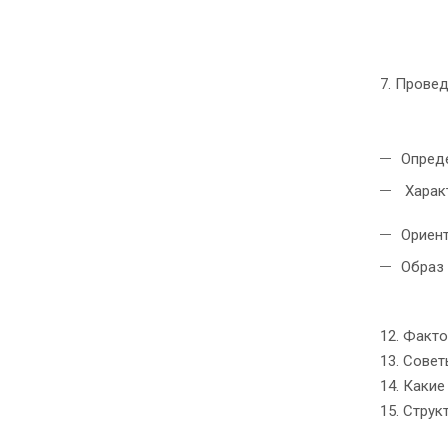
7. Прове
Опред
Харак
Ориен
Образ
12. Факт
13. Сове
14. Каки
15. Стру