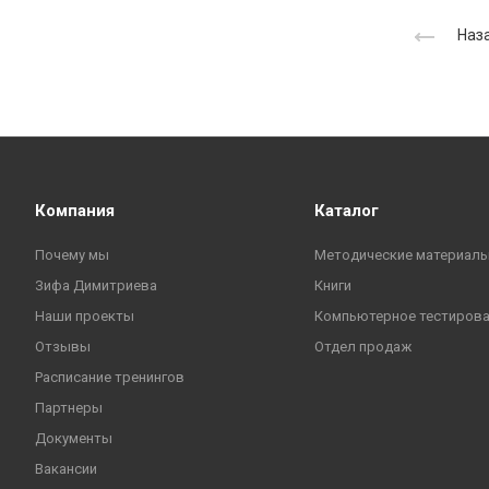
Наза
Компания
Каталог
Почему мы
Методические материал
Зифа Димитриева
Книги
Наши проекты
Компьютерное тестиров
Отзывы
Отдел продаж
Расписание тренингов
Партнеры
Документы
Вакансии