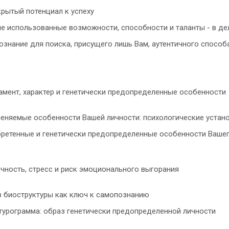
рытый потенциал к успеху
е использованные возможности, способности и таланты - в де
знание для поиска, присущего лишь Вам, аутентичного способ
рамент, характер и генетически предопределенные особенности
еняемые особенности Вашей личности: психологические устано
ретенные и генетически предопределенные особенности Вашего
ичность, стресс и риск эмоционального выгорания
з биоструктуры как ключ к самопознанию
урограмма: образ генетически предопределенной личности