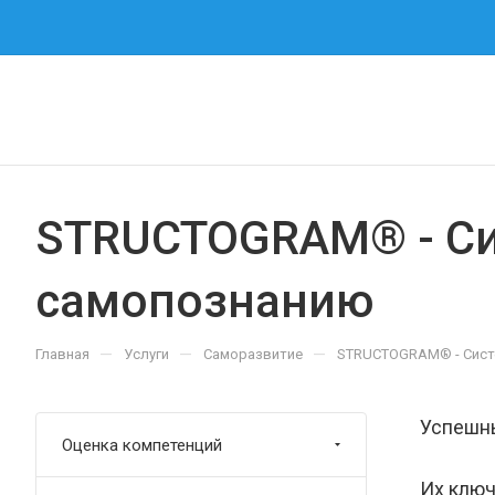
STRUCTOGRAM® - Сис
самопознанию
—
—
—
Главная
Услуги
Саморазвитие
STRUCTOGRAM® - Систе
Успешн
Оценка компетенций
Их ключ