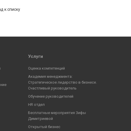
д к списку
Услуги
ы
Оценка компетенций
Академия менеджмента:
Стратегическое лидерство в бизнесе.
ание
Счастливый руководитель
Обучение руководителей
HR отдел
Бесплатные мероприятия Зифы
Димитриевой
Открытый бизнес