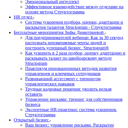
Эмоциональный интеллект
Эффективное взаимодействие между отделами на
основе метода Структограмма
HR отдел
Система ускорения подбора, оценки, адаптации и
раскрытия талантов Structogram - Структограмма
Бесплатные мероприятия Зифы Димитриевой
Для предпринимателей вебинар: Как за 30 секунд
распознать неизменяемые черты людей и
построить успешный бизнес. Structogram®
Как ускорить в 2 раза подбор, оценку, адаптацию и
раскрывать талант по швейцарскому методу
Structogram
Практикум инновационных методик развития
управленцев и ключевых сотрудников
Развивающий ассессмент с тренингом
управленческих навыков
Трудные кадровые решения: уволить нельзя
оставить
Управление рисками: тренинг для собственников
бизнеса
Экспертные HR-практики: система ускорения.
Структограмма
Открытый бизнес
Ваш бизнес: управление рисками. Раскрытие