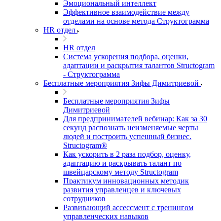
Эмоциональный интеллект
Эффективное взаимодействие между
отделами на основе метода Структограмма
HR отдел
HR отдел
Система ускорения подбора, оценки,
адаптации и раскрытия талантов Structogram
- Структограмма
Бесплатные мероприятия Зифы Димитриевой
Бесплатные мероприятия Зифы
Димитриевой
Для предпринимателей вебинар: Как за 30
секунд распознать неизменяемые черты
людей и построить успешный бизнес.
Structogram®
Как ускорить в 2 раза подбор, оценку,
адаптацию и раскрывать талант по
швейцарскому методу Structogram
Практикум инновационных методик
развития управленцев и ключевых
сотрудников
Развивающий ассессмент с тренингом
управленческих навыков