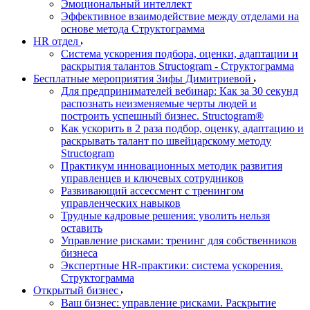
Эмоциональный интеллект
Эффективное взаимодействие между отделами на
основе метода Структограмма
HR отдел
Система ускорения подбора, оценки, адаптации и
раскрытия талантов Structogram - Структограмма
Бесплатные мероприятия Зифы Димитриевой
Для предпринимателей вебинар: Как за 30 секунд
распознать неизменяемые черты людей и
построить успешный бизнес. Structogram®
Как ускорить в 2 раза подбор, оценку, адаптацию и
раскрывать талант по швейцарскому методу
Structogram
Практикум инновационных методик развития
управленцев и ключевых сотрудников
Развивающий ассессмент с тренингом
управленческих навыков
Трудные кадровые решения: уволить нельзя
оставить
Управление рисками: тренинг для собственников
бизнеса
Экспертные HR-практики: система ускорения.
Структограмма
Открытый бизнес
Ваш бизнес: управление рисками. Раскрытие