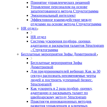
Принятие управленческих решений
Управление персоналом на основе
запатентованного метода Структограмма
Эмоциональный интеллект
Эффективное взаимодействие между
отделами на основе метода Структограмма
HR отдел
HR отдел
Система ускорения подбора, оценки,
адаптации и раскрытия талантов Structogram
- Структограмма
Бесплатные мероприятия Зифы Димитриевой
Бесплатные мероприятия Зифы
Димитриевой
Для предпринимателей вебинар: Как за 30
секунд распознать неизменяемые черты
людей и построить успешный бизнес.
Structogram®
Как ускорить в 2 раза подбор, оценку,
адаптацию и раскрывать талант по
швейцарскому методу Structogram
Практикум инновационных методик
развития управленцев и ключевых