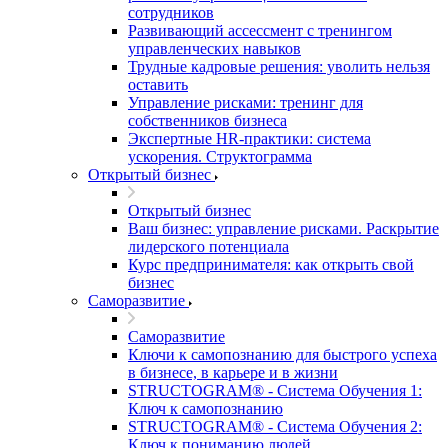
сотрудников
Развивающий ассессмент с тренингом
управленческих навыков
Трудные кадровые решения: уволить нельзя
оставить
Управление рисками: тренинг для
собственников бизнеса
Экспертные HR-практики: система
ускорения. Структограмма
Открытый бизнес
Открытый бизнес
Ваш бизнес: управление рисками. Раскрытие
лидерского потенциала
Курс предпринимателя: как открыть свой
бизнес
Саморазвитие
Саморазвитие
Ключи к самопознанию для быстрого успеха
в бизнесе, в карьере и в жизни
STRUCTOGRAM® - Система Обучения 1:
Ключ к самопознанию
STRUCTOGRAM® - Система Обучения 2:
Ключ к пониманию людей