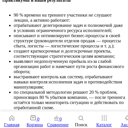
Практикумы и ваши результаты
90 % времени на тренинге участники не слушают
лекции, а активно работают:
отрабатывают делегирование задач и полномочий даже
в условиях ограниченного ресурса исполнителей;
описывают и оптимизируют бизнес‑процессы в своей
структуре (руководители отделов продаж — процессы
сбыта, логисты — логистические процессы и т. д.);
создают краткосрочные и долгосрочные проекты,
соответствующие стратегическим целям компании;
выявляют недополученную прибыль из‑за слабой
организации работ и намечают пути роста финансового
оборота;
выстраивают контроль как систему, отрабатывают
навыки контроля исполнения задач и противодействия
манипуляциям;
по специальной методологии решают 20 % проблем,
приносящих 80 % убытков компании, — после тренинга
остаётся только мониторить ситуацию и действовать по
отработанной схеме.
0
0
Главная
Корзина
Сравнение
Поиск
Каталог
Ак