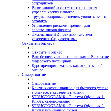
сотрудников
Развивающий ассессмент с тренингом
управленческих навыков
Трудные кадровые решения: уволить нельзя
оставить
Управление рисками: тренинг для
собственников бизнеса
Экспертные HR-практики: система
ускорения. Структограмма
Открытый бизнес
Открытый бизнес
Ваш бизнес: управление рисками. Раскрытие
лидерского потенциала
Курс предпринимателя: как открыть свой
бизнес
Саморазвитие
Саморазвитие
Ключи к самопознанию для быстрого успеха
в бизнесе, в карьере и в жизни
STRUCTOGRAM® - Система Обучения 1:
Ключ к самопознанию
STRUCTOGRAM® - Система Обучения 2:
Ключ к пониманию людей