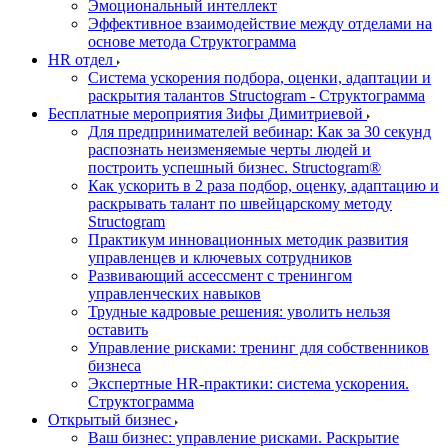
Эмоциональный интеллект
Эффективное взаимодействие между отделами на
основе метода Структограмма
HR отдел
Система ускорения подбора, оценки, адаптации и
раскрытия талантов Structogram - Структограмма
Бесплатные мероприятия Зифы Димитриевой
Для предпринимателей вебинар: Как за 30 секунд
распознать неизменяемые черты людей и
построить успешный бизнес. Structogram®
Как ускорить в 2 раза подбор, оценку, адаптацию и
раскрывать талант по швейцарскому методу
Structogram
Практикум инновационных методик развития
управленцев и ключевых сотрудников
Развивающий ассессмент с тренингом
управленческих навыков
Трудные кадровые решения: уволить нельзя
оставить
Управление рисками: тренинг для собственников
бизнеса
Экспертные HR-практики: система ускорения.
Структограмма
Открытый бизнес
Ваш бизнес: управление рисками. Раскрытие