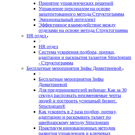
Принятие управленческих решений
Управление персоналом на основе
запатентованного метода Структограмма
Эмоциональный интеллект
Эффективное взаимодействие между
отделами на основе метода Структограмма
HR отдел
HR отдел
Система ускорения подбора, оценки,
адаптации и раскрытия талантов Structogram
- Структограмма
Бесплатные мероприятия Зифы Димитриевой
Бесплатные мероприятия Зифы
Димитриевой
Для предпринимателей вебинар: Как за 30
секунд распознать неизменяемые черты
людей и построить успешный бизнес.
Structogram®
Как ускорить в 2 раза подбор, оценку,
адаптацию и раскрывать талант по
швейцарскому методу Structogram
Практикум инновационных методик
развития управленцев и ключевых