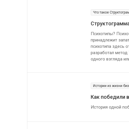
Что такое Структогр
Структограмма 
Психотипы? Психот
принадлежит запат
психотипа здесь о
разработал метод 
одного взгляда ил
Истории из жизни би
Как победили 
История одной поб