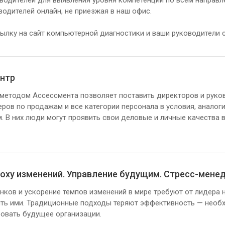
водителей для выявления уровня компетенций по всем направ
водителей онлайн, не приезжая в наш офис.
лку на сайт компьютерной диагностики и ваши руководители с
нтр
методом Ассессмента позволяет поставить директоров и руко
ров по продажам и все категории персонала в условия, анало
. В них люди могут проявить свои деловые и личные качества в
поху изменений. Управление будущим. Стресс-мене
нков и ускорение темпов изменений в мире требуют от лидера н
ть ими. Традиционные подходы теряют эффективность — необх
овать будущее организации.