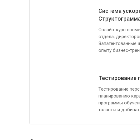
Система ускоре
Структограмм
Онлайн-курс совме
отдела, директоро
Запатентованные ш
опыту бизнес-тре
Тестирование 
Тестирование перс
планированию карь
программы обучени
таланты и добива