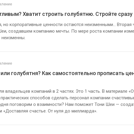
вление
тливым? Хватит строить голубятню. Стройте сразу 
я, но корпоративные ценности остаются неизменными… Вторая 
еи, создавшем компанию мечты. По мере роста компании измен
 неизменны.
вление
 или голубятня? Как самостоятельно прописать це
я владельцев компаний в 2 частях. Это 1 часть. В материале «
практических способов cделать персонал компании счастливы
одня поговорим о взаимности? Нам поможет Тони Шеи — созда
и «Доставляя счастье. От нуля до миллиарда».