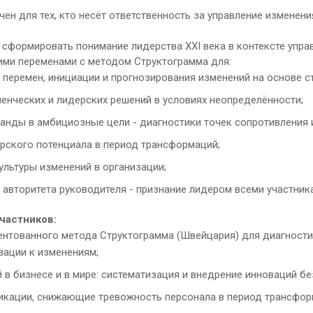
чен для тех, кто несёт ответственность за управление изменен
сформировать понимание лидерства XXI века в контексте упра
ими переменами с методом Структограмма для:
 перемен, инициации и прогнозирования изменений на основе ст
ленческих и лидерских решений в условиях неопределённости;
анды в амбициозные цели - диагностики точек сопротивления 
рского потенциала в период трансформаций;
ультуры изменений в организации;
и авторитета руководителя - признание лидером всеми участни
частников:
ентованного метода Структограмма (Швейцария) для диагности
зации к изменениям;
 в бизнесе и в мире: систематизация и внедрение инноваций бе
икации, снижающие тревожность персонала в период трансфор