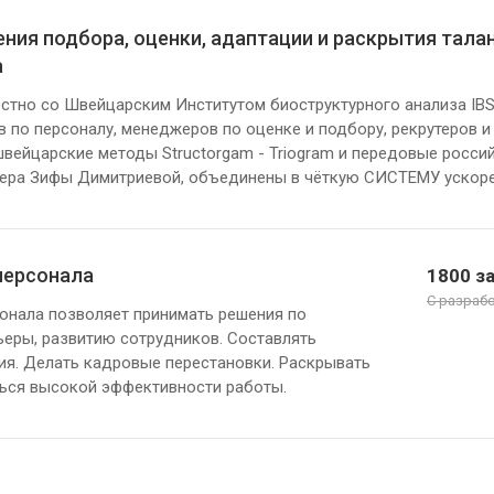
ния подбора, оценки, адаптации и раскрытия талан
а
стно со Швейцарским Институтом биоструктурного анализа IBS
в по персоналу, менеджеров по оценке и подбору, рекрутеров и
вейцарские методы Structorgam - Triogram и передовые россий
нера Зифы Димитриевой, объединены в чёткую СИСТЕМУ ускоре
персонала
1800 за
С разрабо
онала позволяет принимать решения по
еры, развитию сотрудников. Составлять
я. Делать кадровые перестановки. Раскрывать
ться высокой эффективности работы.