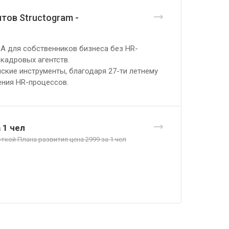
тов Structogram -
A для собственников бизнеса без HR-
 кадровых агентств.
ские инструменты, благодаря 27-ти летнему
ния HR-процессов.
 1 чел
ткой Плана развития цена 2999 за 1 чел