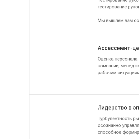
Тестирование руко
тестирование руко
Мы вышлем вам ссы
Ассессмент-це
Оценка персонала 
компании, менедже
рабочим ситуациям
Лидерство в э
Турбулентность ры
осознанно управля
способное формир