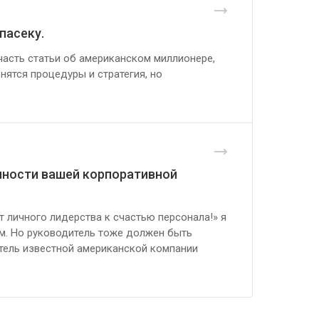
пасеку.
часть статьи об американском миллионере,
ятся процедуры и стратегия, но
нности вашей корпоративной
От личного лидерства к счастью персонала!» я
м. Но руководитель тоже должен быть
тель известной американской компании