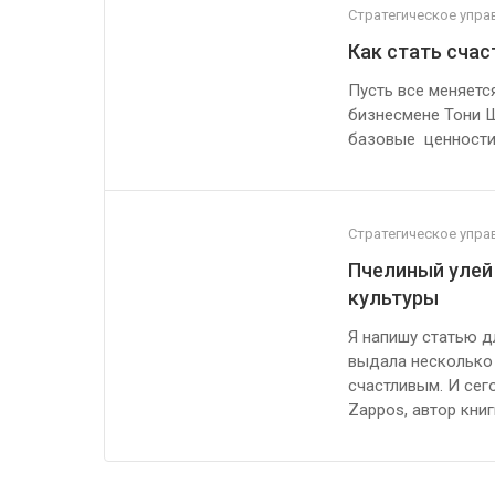
Стратегическое упра
Как стать счас
Пусть все меняетс
бизнесмене Тони Ш
базовые ценности
Стратегическое упра
Пчелиный улей
культуры
Я напишу статью дл
выдала несколько 
счастливым. И сег
Zappos, автор книг