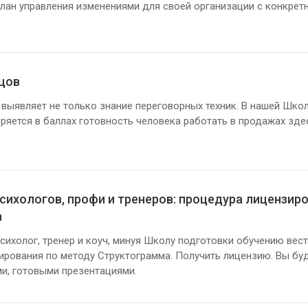
лан управления изменениями для своей организации с конкрет
цов
выявляет не только знание переговорных техник. В нашей Шко
яется в баллах готовность человека работать в продажах здес
сихологов, профи и тренеров: процедура лицензир
а
сихолог, тренер и коуч, минуя Школу подготовки обучению вес
ирования по методу Структограмма. Получить лицензию. Вы бу
и, готовыми презентациями.