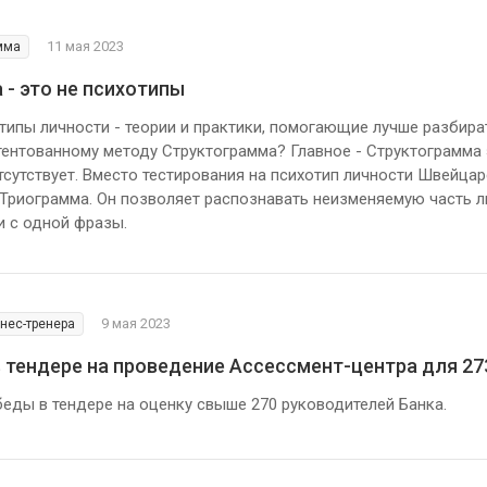
11 мая 2023
амма
- это не психотипы
ипы личности - теории и практики, помогающие лучше разбират
ентованному методу Структограмма? Главное - Структограмма э
тсутствует. Вместо тестирования на психотип личности Швейцар
Триограмма. Он позволяет распознавать неизменяемую часть ли
и с одной фразы.
9 мая 2023
знес-тренера
в тендере на проведение Ассессмент-центра для 2
еды в тендере на оценку свыше 270 руководителей Банка.